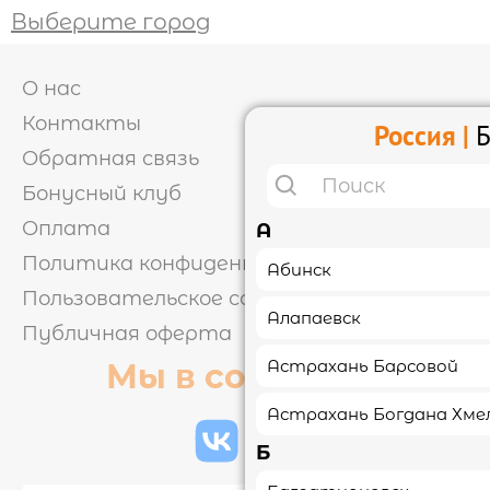
Выберите город
ОТЗЫВЫ
О нас
КОНТАКТЫ
Контакты
Россия |
Б
Обратная связь
Бонусный клуб
ЛИЧНЫЙ КАБИНЕТ
Оплата
А
Политика конфиденциальности
Абинск
АКЦИИ
Пользовательское соглашение
Алапаевск
Публичная оферта
ИНФОРМАЦИЯ

Астрахань Барсовой
Мы в соцсетях
УСЛОВИЯ ДОСТАВКИ
Астрахань Богдана Хме
ОПЛАТА
ФРАНШИЗА
КЭШБЭК
Б
ПОЛИТИКА
КОНФИДЕНЦИАЛЬНОСТИ