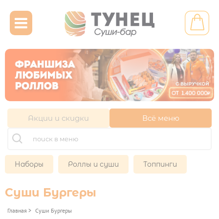

Другой ресторан
Личный кабинет
Франшиза
Акции и скидки
Всё меню
НАБОРЫ

ХОЛОДНЫЕ НАБОРЫ
МИКС НАБОРЫ
РОЛЛЫ И СУШИ

Наборы
Роллы и суши
Топпинги
СУШИ
ХОЛОДНЫЕ РОЛЛЫ
Суши Бургеры
ТОППИНГИ
Главная
>
Суши Бургеры