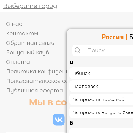
Выберите город
ОТЗЫВЫ
О нас
КОНТАКТЫ
Контакты
Россия |
Б
Обратная связь
Бонусный клуб
ЛИЧНЫЙ КАБИНЕТ
Оплата
А
Политика конфиденциальности
Абинск
АКЦИИ
Пользовательское соглашение
Алапаевск
Публичная оферта
ИНФОРМАЦИЯ

Астрахань Барсовой
Мы в соцсетях
УСЛОВИЯ ДОСТАВКИ
Астрахань Богдана Хме
ОПЛАТА
ФРАНШИЗА
КЭШБЭК
Б
ПОЛИТИКА
КОНФИДЕНЦИАЛЬНОСТИ