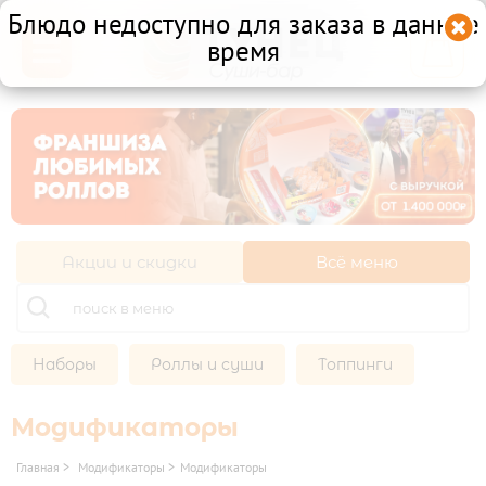
Блюдо недоступно для заказа в данное

время

Другой ресторан
Личный кабинет
Франшиза
Акции и скидки
Всё меню
НАБОРЫ

ХОЛОДНЫЕ НАБОРЫ
МИКС НАБОРЫ
РОЛЛЫ И СУШИ

Наборы
Роллы и суши
Топпинги
СУШИ
ХОЛОДНЫЕ РОЛЛЫ
Модификаторы
ТОППИНГИ
Главная
>
Модификаторы
>
Модификаторы