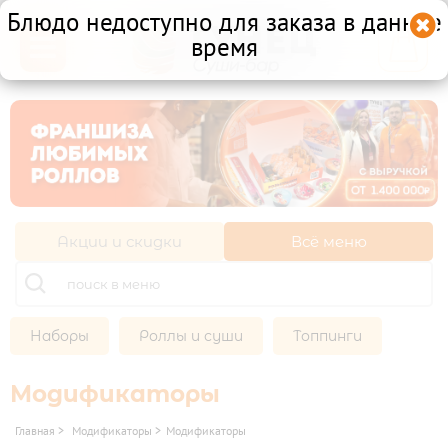
Блюдо недоступно для заказа в данное

время

Другой ресторан
Личный кабинет
Франшиза
Акции и скидки
Всё меню
НАБОРЫ

ХОЛОДНЫЕ НАБОРЫ
МИКС НАБОРЫ
РОЛЛЫ И СУШИ

Наборы
Роллы и суши
Топпинги
СУШИ
ХОЛОДНЫЕ РОЛЛЫ
Модификаторы
ТОППИНГИ
Главная
>
Модификаторы
>
Модификаторы