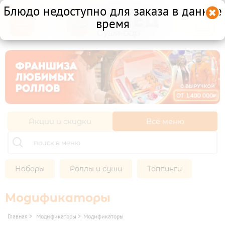
Блюдо недоступно для заказа в данное

время

Другой ресторан
Личный кабинет
Франшиза
Акции и скидки
Всё меню
НАБОРЫ

ХОЛОДНЫЕ НАБОРЫ
МИКС НАБОРЫ
РОЛЛЫ И СУШИ

Наборы
Роллы и суши
Топпинги
СУШИ
ХОЛОДНЫЕ РОЛЛЫ
Модификаторы
ТОППИНГИ
Главная
>
Модификаторы
>
Модификаторы