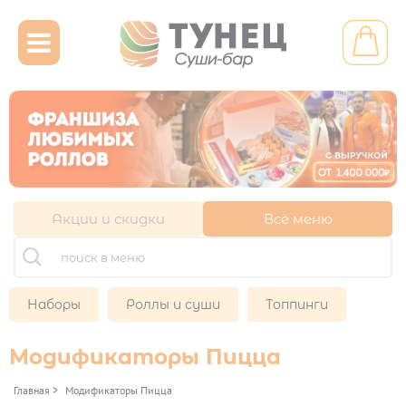

Другой ресторан
Личный кабинет
Франшиза
Акции и скидки
Всё меню
НАБОРЫ

ХОЛОДНЫЕ НАБОРЫ
МИКС НАБОРЫ
РОЛЛЫ И СУШИ

Наборы
Роллы и суши
Топпинги
СУШИ
ХОЛОДНЫЕ РОЛЛЫ
Модификаторы Пицца
ТОППИНГИ
Главная
>
Модификаторы Пицца