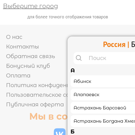
Выберите город
ОТЗЫВЫ
для более точного отображения товаров
КОНТАКТЫ
О нас
Россия |
Б
Контакты
ЛИЧНЫЙ КАБИНЕТ
Обратная связь
Бонусный клуб
А
Оплата
АКЦИИ
Абинск
Политика конфиденциальности
Пользовательское соглашение
Алапаевск
ИНФОРМАЦИЯ

Публичная оферта
Астрахань Барсовой
УСЛОВИЯ ДОСТАВКИ
Мы в соцсетях
ОПЛАТА
ФРАНШИЗА
КЭШБЭК
Астрахань Богдана Хме
ПОЛИТИКА
Б
КОНФИДЕНЦИАЛЬНОСТИ