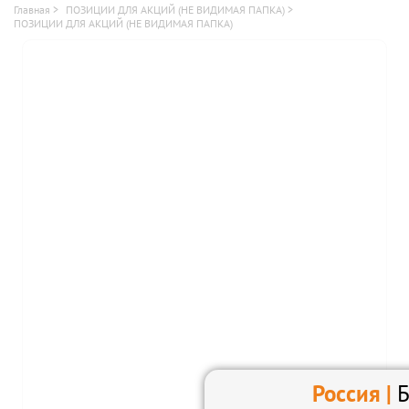
Главная
>
ПОЗИЦИИ ДЛЯ АКЦИЙ (НЕ ВИДИМАЯ ПАПКА)
>
ПОЗИЦИИ ДЛЯ АКЦИЙ (НЕ ВИДИМАЯ ПАПКА)
ОТЗЫВЫ
КОНТАКТЫ
ЛИЧНЫЙ КАБИНЕТ
АКЦИИ
ИНФОРМАЦИЯ

УСЛОВИЯ ДОСТАВКИ
ОПЛАТА
ФРАНШИЗА
КЭШБЭК
ПОЛИТИКА
Россия |
Б
КОНФИДЕНЦИАЛЬНОСТИ