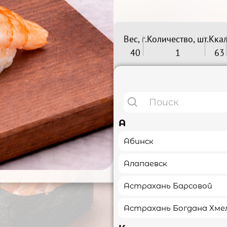
Вес, г.
Количество, шт.
Ккал
40
1
63
ль краб суши

Сяке капа

Беру
Беру
109₽
119₽
А
Абинск
125₽
Алапаевск
Астрахань Барсовой
Астрахань Богдана Хме