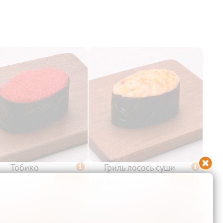

Тобико

Гриль лосось суши

Беру
Беру
105₽