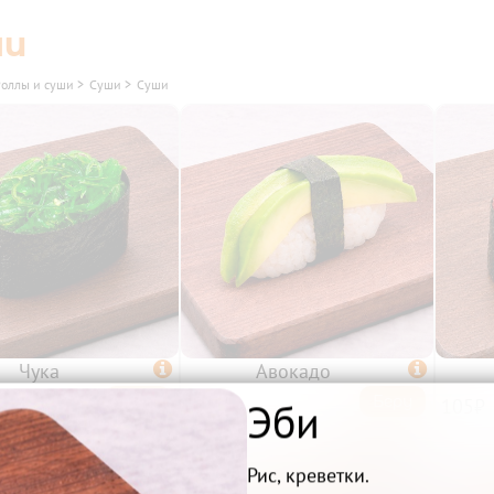
ши
Роллы и суши
>
Суши
>
Суши
Чука

Авокадо

Беру
Беру
Эби
89₽
105₽
Рис, креветки.