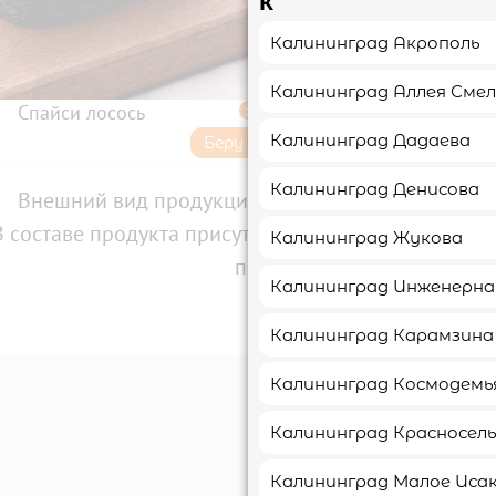
К
Калининград Акрополь
Калининград Аллея Сме
Спайси лосось

Гриль угорь суши
Калининград Дадаева
Беру
136₽
Калининград Денисова
Внешний вид продукции может отличаться от из
В составе продукта присутствуют аллергены: глютен,
Калининград Жукова
присутствовать следы друг
Калининград Инженерна
Калининград Карамзина
Калининград Космодемь
Мы 
Калининград Красносель
Калининград Малое Иса