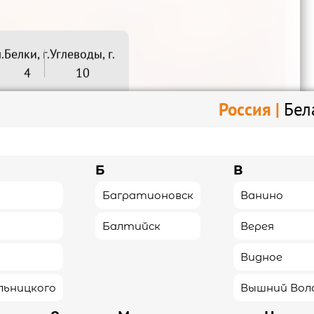
.
Белки, г.
Углеводы, г.
4
10
Россия |
Бел
Сяке

Эби

Беру
Беру
125₽
Б
В
Багратионовск
Ванино


0
Балтийск
Верея
Видное
льницкого
Вышний Вол