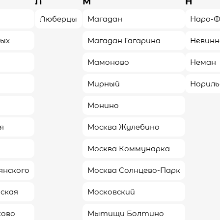
Л
М
Н
Люберцы
Магадан
Наро-Ф
лых
Магадан Гагарина
Невинн

Унаги

Мамоново
Неман
Беру
Беру
136₽
Мирный
Нориль
ображений, представленных на сайте
 молоко, яйца, орехи, соя и рыба (могут
Монино
их аллергенов)
я
Москва Жулебино
Москва Коммунарка
янского
Москва Солнцево-Парк
в соцсетях
ская
Московский
ково
Мытищи Болтино