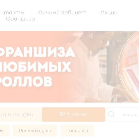
онтакты
Личный Кабинет
Акции
Франшиза
ии и скидки
Всё меню
ры
Роллы и суши
Топпинги