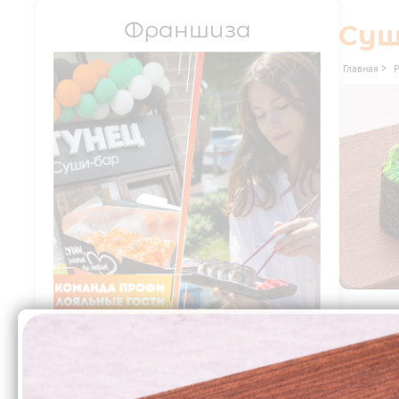
Франшиза
Су
Главная
>
74₽
Перейти