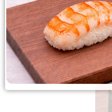
Гри
105₽